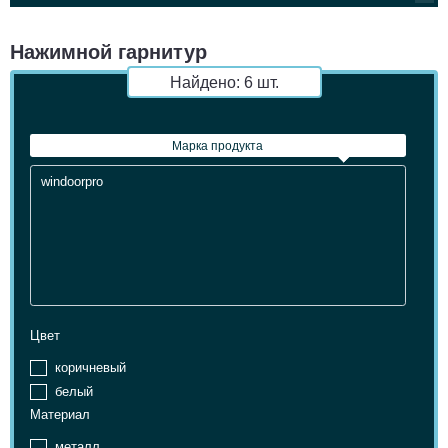
Нажимной гарнитур
Найдено:
6
шт.
Марка продукта
Марка продукта
Цвет
коричневый
белый
Материал
металл