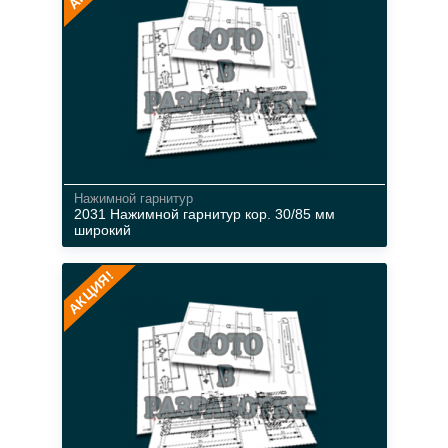
Нажимной гарнитур
2031 Нажимной гарнитур кор. 30/85 мм
широкий
АКЦИЯ!
металл
коричневый