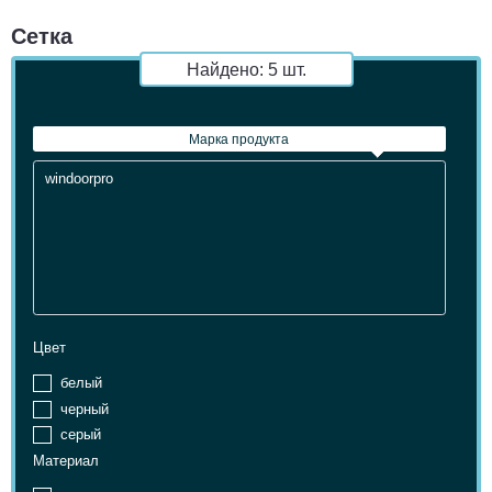
Сетка
Найдено:
5
шт.
Марка продукта
Марка продукта
Цвет
белый
черный
серый
Материал