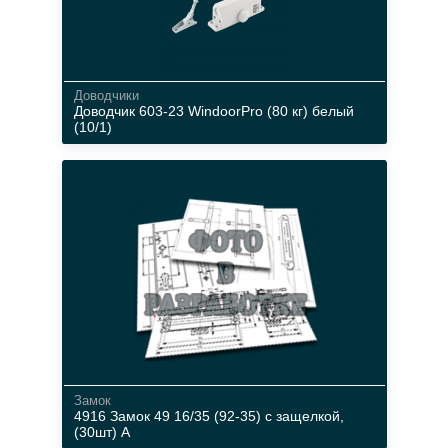
Доводчики
Доводчик 603-23 WindoorPro (80 кг) белый
(10/1)
до 80 кг
до 950 мм
177*65*65
от -30 до +50
180 градусов
Замок
4916 Замок 49 16/35 (92-35) с защелкой,
(30шт) А