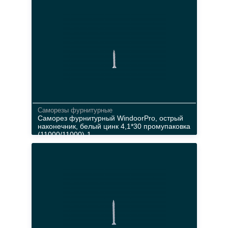
Cаморезы фурнитурные
Саморез фурнитурный WindoorPro, острый
наконечник, белый цинк 4,1*30 промупаковка
(11000/11000)-1
металл
неокрас