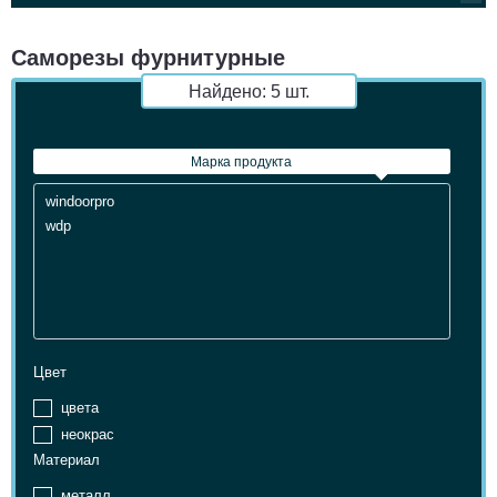
Cаморезы фурнитурные
Найдено:
5
шт.
Марка продукта
Марка продукта
Цвет
цвета
неокрас
Материал
металл