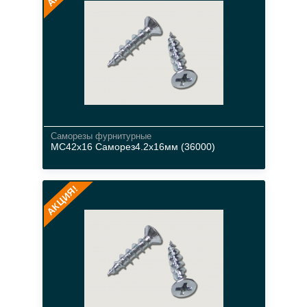
Cаморезы фурнитурные
МС42х16 Саморез4.2х16мм (36000)
металл
АКЦИЯ!
цвета