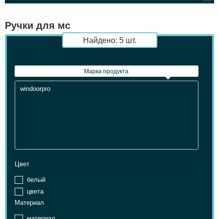
Ручки для мс
Найдено:
5
шт.
Марка продукта
Марка продукта
Цвет
белый
цвета
Материал
материал