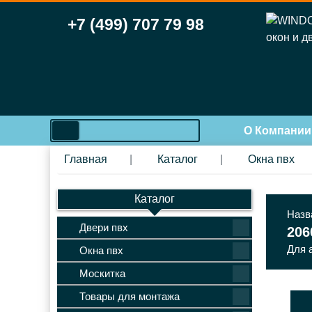
+7 (499) 707 79 98
search
О Компании
Главная
Каталог
Окна пвх
Каталог
Назв
Двери пвх
206
Для 
Окна пвх
Москитка
Товары для монтажа