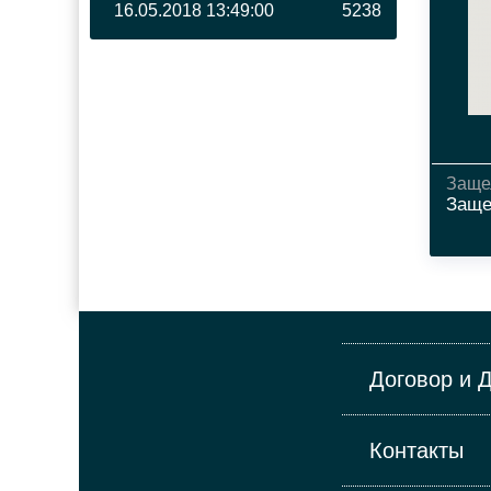
16.05.2018 13:49:00
5238
Заще
Заще
Договор и 
Контакты