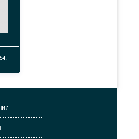
54,
нии
ы