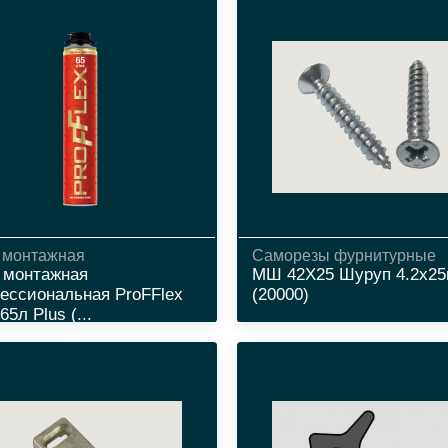
 монтажная
Cаморезы фурнитурные
 монтажная
МШ 42Х25 Шуруп 4.2х2
ессиональная ProFFlex
(20000)
5л Plus (...