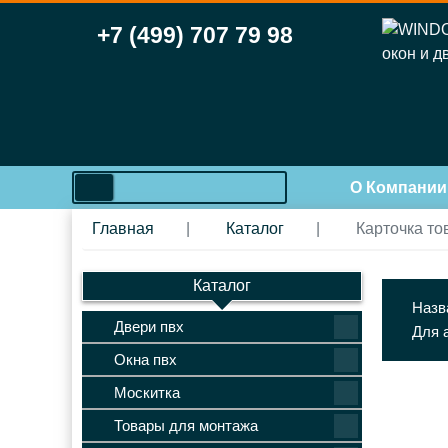
+7 (499) 707 79 98
search
О Компании
Главная
Каталог
Карточка то
Каталог
Назв
Двери пвх
Для 
Окна пвх
Москитка
Товары для монтажа