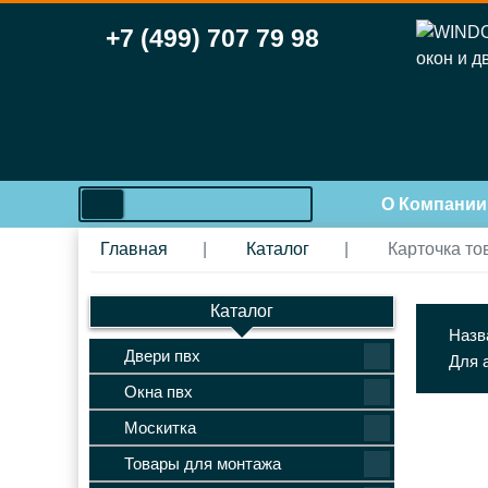
+7 (499) 707 79 98
search
О Компании
Главная
Каталог
Карточка то
Каталог
Назв
Двери пвх
Для 
Окна пвх
Москитка
Товары для монтажа