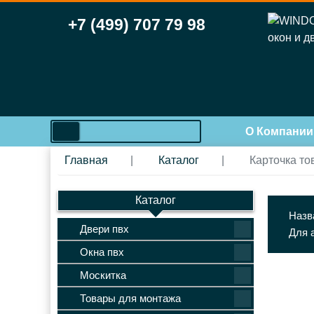
+7 (499) 707 79 98
search
О Компании
Главная
Каталог
Карточка то
Каталог
Назв
Двери пвх
Для 
Окна пвх
Москитка
Товары для монтажа