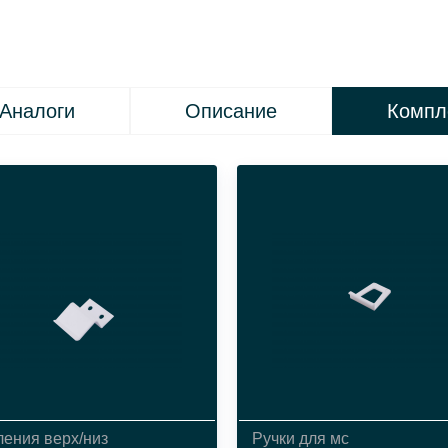
Аналоги
Описание
Компл
ления верх/низ
Ручки для мс