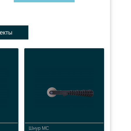
екты
Шнур МС