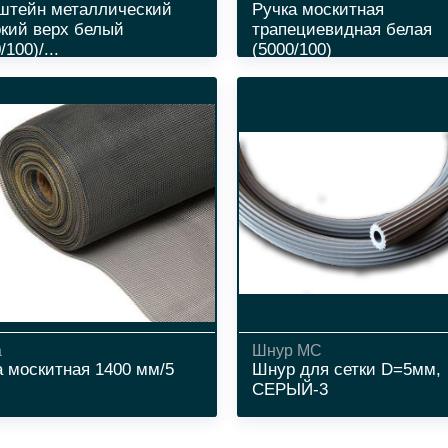
штейн металлический
Ручка москитная
кий верх белый
трапециевидная белая
/100)/...
(5000/100)
а
Шнур МС
а москитная 1400 мм/5
Шнур для сетки D=5мм,
СЕРЫЙ-3